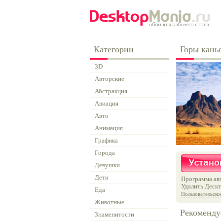
Категории
Горы кань
3D
Авторские
Абстракция
Авиация
Авто
Анимация
Графика
Города
Девушки
Дети
Программа авт
Удалить Дескт
Еда
Пользовательско
Животные
Рекоменду
Знаменитости