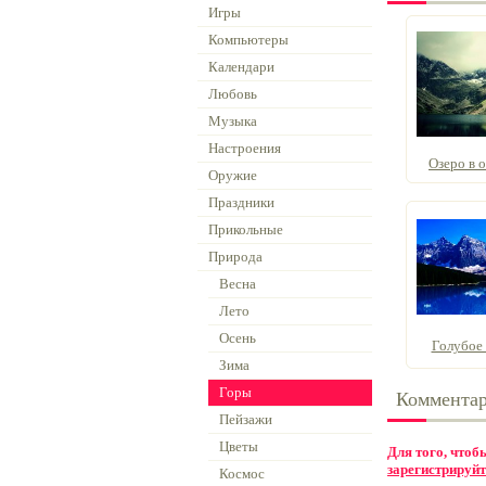
Игры
Компьютеры
Календари
Любовь
Музыка
Настроения
Озеро в о
Оружие
Праздники
Прикольные
Природа
Весна
Лето
Осень
Голубое о
Зима
Горы
Коммента
Пейзажи
Цветы
Для того, что
зарегистрируйт
Космос