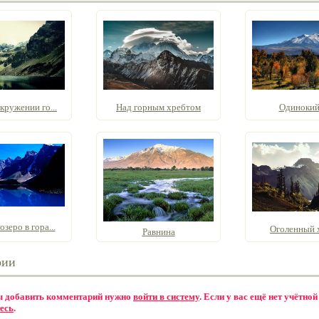
кружении го...
Над горным хребтом
Одинокий
зеро в гора...
Оголенный 
Равнина
рии
бы добавить комментарий нужно
войти в систему
. Если у вас ещё нет учётной
есь
.