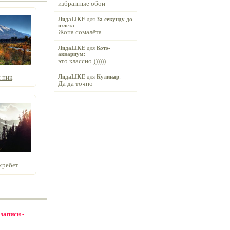
избранные обои
ЛидаLIKE
для
За секунду до
взлета
:
Жопа сомалёта
ЛидаLIKE
для
Котэ-
аквариум
:
это классно ))))))
 пик
ЛидаLIKE
для
Кулинар
:
Да да точно
хребет
 записи -