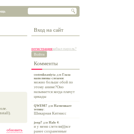
ощь
Вход на сайт
регистрация
забыл пароль?
Войти
Комменты
costenkoaniyta
для
Глаза
наполнены слезами
:
можно больше обой по
этому аниме?Оно
называется:когда плачут
цикады
QWE987
для
Натягивает
оле.
тетиву
:
tall).
Шикарная Китнисс
joop7
для
Halo 4
:
и у меня слетели(((все
обновить
ранее сохраненные