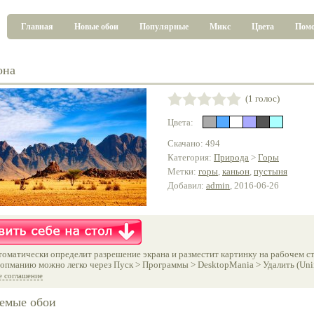
Главная
Новые обои
Популярные
Микс
Цвета
Пом
она
(1 голос)
Цвета:
Скачано: 494
Категория:
Природа
>
Горы
Метки:
горы
,
каньон
,
пустыня
Добавил:
admin
, 2016-06-26
оматически определит разрешение экрана и разместит картинку на рабочем ст
опманию можно легко через Пуск > Программы > DesktopMania > Удалить (Unins
е соглашение
емые обои