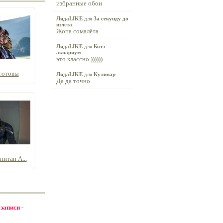
избранные обои
ЛидаLIKE
для
За секунду до
взлета
:
Жопа сомалёта
ЛидаLIKE
для
Котэ-
аквариум
:
это классно ))))))
готовы
ЛидаLIKE
для
Кулинар
:
Да да точно
итан А...
 записи -