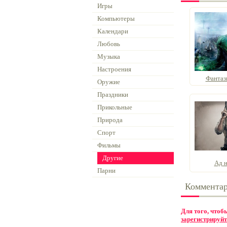
Игры
Компьютеры
Календари
Любовь
Музыка
Настроения
Фантаз
Оружие
Праздники
Прикольные
Природа
Спорт
Фильмы
Другие
Ад н
Парни
Коммента
Для того, что
зарегистрируйт