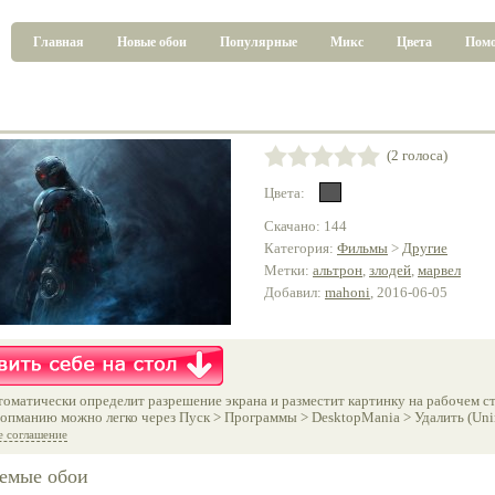
Главная
Новые обои
Популярные
Микс
Цвета
Пом
(2 голоса)
Цвета:
Скачано: 144
Категория:
Фильмы
>
Другие
Метки:
альтрон
,
злодей
,
марвел
Добавил:
mahoni
, 2016-06-05
оматически определит разрешение экрана и разместит картинку на рабочем ст
опманию можно легко через Пуск > Программы > DesktopMania > Удалить (Unins
е соглашение
емые обои