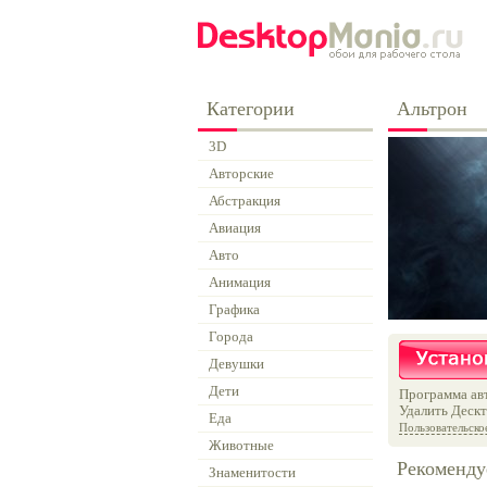
Категории
Альтрон
3D
Авторские
Абстракция
Авиация
Авто
Анимация
Графика
Города
Девушки
Дети
Программа авт
Удалить Дескт
Еда
Пользовательско
Животные
Рекоменду
Знаменитости