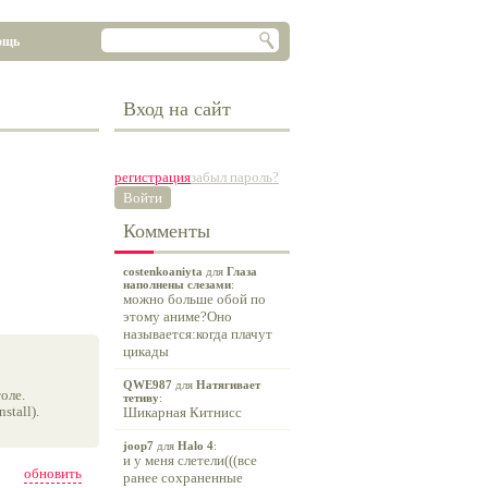
ощь
Вход на сайт
регистрация
забыл пароль?
Войти
Комменты
costenkoaniyta
для
Глаза
наполнены слезами
:
можно больше обой по
этому аниме?Оно
называется:когда плачут
цикады
QWE987
для
Натягивает
оле.
тетиву
:
tall).
Шикарная Китнисс
joop7
для
Halo 4
:
и у меня слетели(((все
обновить
ранее сохраненные