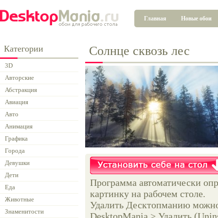
Главная
Новые обои
Категории
Солнце сквозь лес
3D
Авторские
Абстракция
Авиация
Авто
Анимация
Графика
Города
Девушки
Дети
Программа автоматически опр
Еда
картинку на рабочем столе.
Животные
Удалить Десктопманию можно 
Знаменитости
DesktopMania > Удалить (Unins