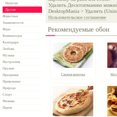
Напитки
Удалить Десктопманию можно 
Другие
DesktopMania > Удалить (Unins
Животные
Пользовательское соглашение
Знаменитости
Рекомендуемые обои
Игры
Компьютеры
Календари
Любовь
Музыка
Настроения
Оружие
Свежая выпечка
Мет
Праздники
Прикольные
Природа
Спорт
Фильмы
Парни