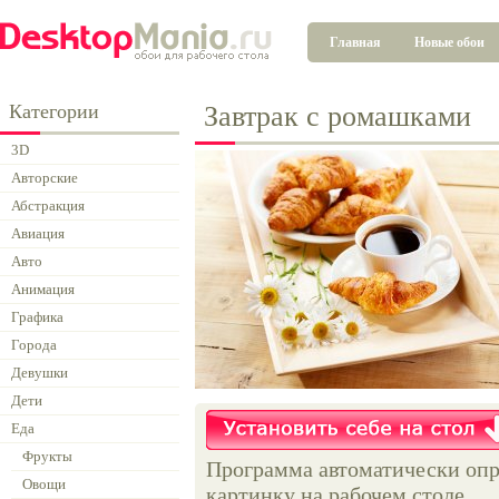
Главная
Новые обои
Категории
Завтрак с ромашками
3D
Авторские
Абстракция
Авиация
Авто
Анимация
Графика
Города
Девушки
Дети
Еда
Фрукты
Программа автоматически опр
Овощи
картинку на рабочем столе.