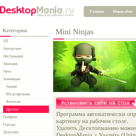
Главная
Новые обои
Категории
Mini Ninjas
3D
Авторские
Абстракция
Авиация
Авто
Анимация
Аниме
Мультфильмы
Фэнтези
Другие
Программа автоматически опр
Графика
картинку на рабочем столе.
Города
Удалить Десктопманию можно 
Девушки
DesktopMania > Удалить (Unins