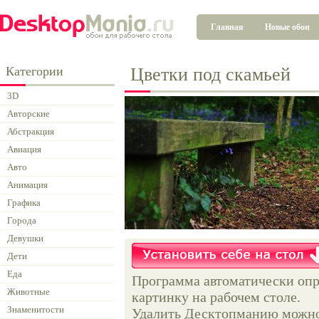
Главная
Новые обои
Категории
Цветки под скамьей
3D
Авторские
Абстракция
Авиация
Авто
Анимация
Графика
Города
Девушки
Дети
Еда
Программа автоматически опр
Животные
картинку на рабочем столе.
Знаменитости
Удалить Десктопманию можно 