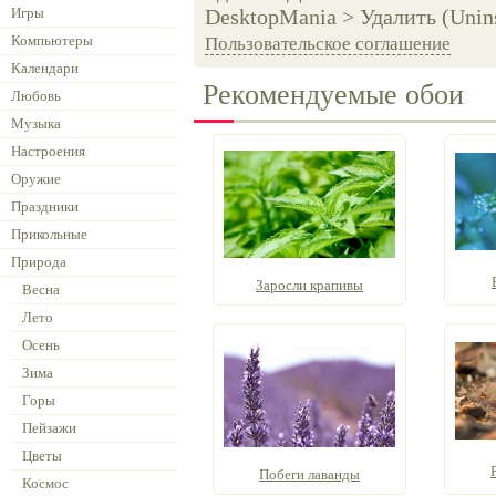
Игры
DesktopMania > Удалить (Unins
Компьютеры
Пользовательское соглашение
Календари
Рекомендуемые обои
Любовь
Музыка
Настроения
Оружие
Праздники
Прикольные
Природа
Заросли крапивы
Весна
Лето
Осень
Зима
Горы
Пейзажи
Цветы
Побеги лаванды
Космос