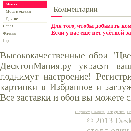
Макро
Комментарии
Моря и океаны
Другие
Для того, чтобы добавить к
Спорт
Если у вас ещё нет учётной з
Фильмы
Парни
Высококачественные обои "Цве
ДесктопМания.ру украсят ва
поднимут настроение! Регистр
картинки в Избранное и загруж
Все заставки и обои вы можете 
О проекте
|
Помощь
|
Как удалить
|
По
© 2013 Desk
стол в один