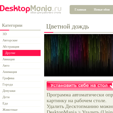
Главная
Новые обои
Категории
Цветной дождь
3D
Авторские
Абстракция
Другие
Авиация
Авто
Анимация
Графика
Города
Девушки
Программа автоматически опр
Дети
картинку на рабочем столе.
Еда
Удалить Десктопманию можно 
Животные
DesktopMania > Удалить (Unins