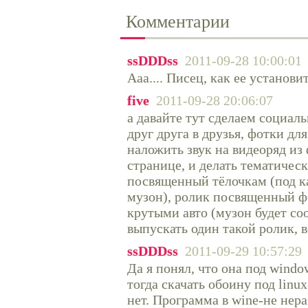
Комментарии
ssDDDss
2011-09-28 10:00:01
Ааа.... Писец, как ее установи
five
2011-09-28 20:06:07
а давайте тут сделаем социаль
друг друга в друзья, фотки для
наложить звук на видеоряд из
странице, и делать тематичес
посвященный тёлочкам (под 
музон), ролик посвященный фо
крутыми авто (музон будет с
выпускать один такой ролик, 
ssDDDss
2011-09-29 10:57:29
Да я понял, что она под windo
тогда скачать обоину под lin
нет. Программа в wine-не нера