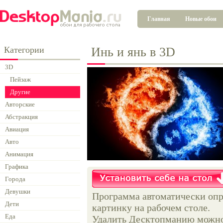
Главная
Новые обои
Категории
Инь и янь в 3D
3D
Пейзаж
Другие
Авторские
Абстракция
Авиация
Авто
Анимация
Графика
Города
Девушки
Программа автоматически опр
Дети
картинку на рабочем столе.
Еда
Удалить Десктопманию можно 