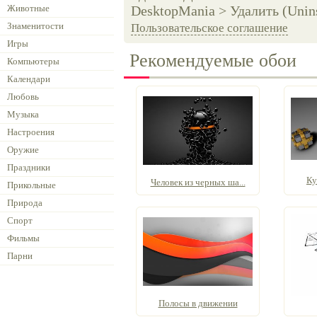
Животные
DesktopMania > Удалить (Unins
Знаменитости
Пользовательское соглашение
Игры
Рекомендуемые обои
Компьютеры
Календари
Любовь
Музыка
Настроения
Оружие
Праздники
Ку
Человек из черных ша...
Прикольные
Природа
Спорт
Фильмы
Парни
Полосы в движении