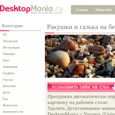
Главная
Новые обои
Категории
Ракушки и галька на б
3D
Авторские
Абстракция
Авиация
Авто
Анимация
Графика
Города
Девушки
Дети
Программа автоматически опр
Еда
картинку на рабочем столе.
Животные
Удалить Десктопманию можно 
Знаменитости
DesktopMania > Удалить (Unins