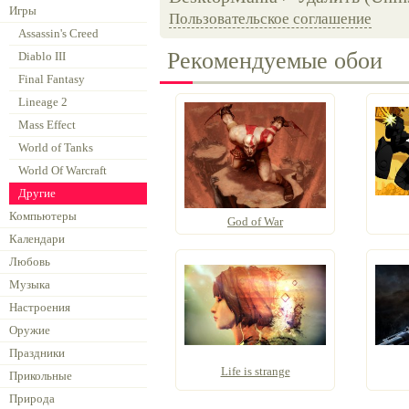
Игры
Пользовательское соглашение
Assassin's Creed
Рекомендуемые обои
Diablo III
Final Fantasy
Lineage 2
Mass Effect
World of Tanks
World Of Warcraft
Другие
Компьютеры
God of War
Календари
Любовь
Музыка
Настроения
Оружие
Праздники
Life is strange
Прикольные
Природа