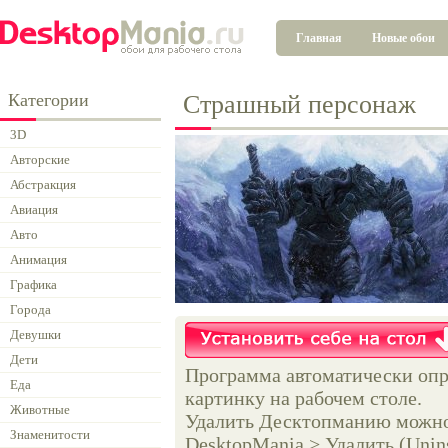
Главная
Новые обои
Категории
Страшный персонаж
3D
Авторские
Абстракция
Авиация
Авто
Анимация
Графика
Города
Девушки
Дети
Программа автоматически опр
Еда
картинку на рабочем столе.
Животные
Удалить Десктопманию можно 
Знаменитости
DesktopMania > Удалить (Unins