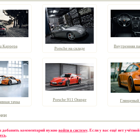
 Каррера
Внутренняя пан
Porsche на складе
Porsche 911 Orange
Глянцевый 
ивная тачка
рии
бы добавить комментарий нужно
войти в систему
. Если у вас ещё нет учётной
есь
.