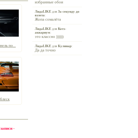
избранные обои
ЛидаLIKE
для
За секунду до
взлета
:
Жопа сомалёта
ЛидаLIKE
для
Котэ-
аквариум
:
это классно ))))))
ель по...
ЛидаLIKE
для
Кулинар
:
Да да точно
блеск
 записи -