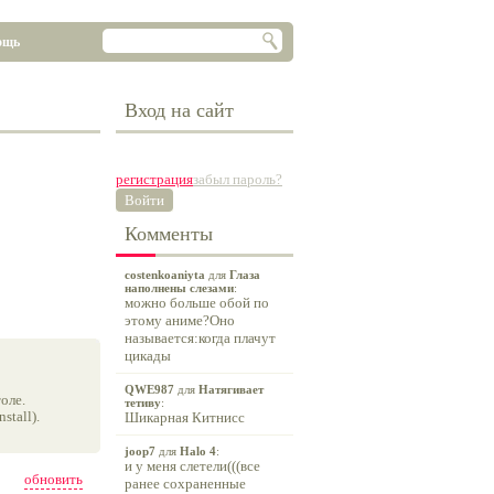
ощь
Вход на сайт
регистрация
забыл пароль?
Войти
Комменты
costenkoaniyta
для
Глаза
наполнены слезами
:
можно больше обой по
этому аниме?Оно
называется:когда плачут
цикады
QWE987
для
Натягивает
оле.
тетиву
:
tall).
Шикарная Китнисс
joop7
для
Halo 4
:
и у меня слетели(((все
обновить
ранее сохраненные