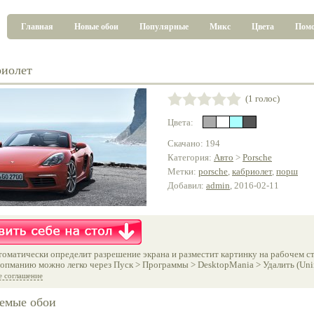
Главная
Новые обои
Популярные
Микс
Цвета
Пом
иолет
(1 голос)
Цвета:
Скачано: 194
Категория:
Авто
>
Porsche
Метки:
porsche
,
кабриолет
,
порш
Добавил:
admin
, 2016-02-11
оматически определит разрешение экрана и разместит картинку на рабочем ст
опманию можно легко через Пуск > Программы > DesktopMania > Удалить (Unins
е соглашение
емые обои