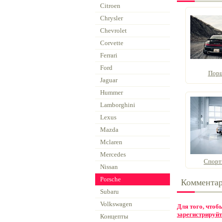
Citroen
Chrysler
Chevrolet
Corvette
Ferrari
Ford
Порш
Jaguar
Hummer
Lamborghini
Lexus
Mazda
Mclaren
Mercedes
Спорт
Nissan
Porsche
Коммента
Subaru
Volkswagen
Для того, что
зарегистрируйт
Концепты