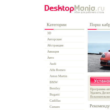
Категории
Порш кабр
3D
Авторские
Абстракция
Авиация
Авто
Audi
Alfa Romeo
Aston Martin
BMW
Bentley
Программа авт
Удалить Дескт
Bugatti
Пользовательско
Cadillac
Рекоменду
Camaro