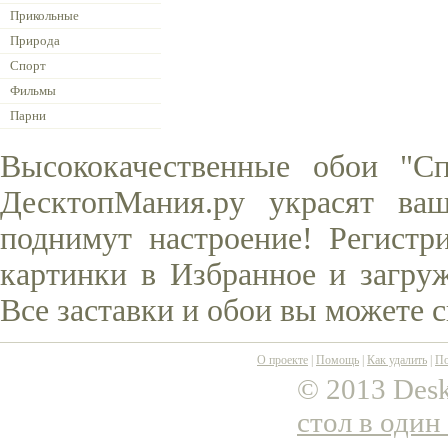
Прикольные
Природа
Спорт
Фильмы
Парни
Высококачественные обои "С
ДесктопМания.ру украсят ва
поднимут настроение! Регистр
картинки в Избранное и загруж
Все заставки и обои вы можете 
О проекте
|
Помощь
|
Как удалить
|
По
© 2013 Desk
стол в один