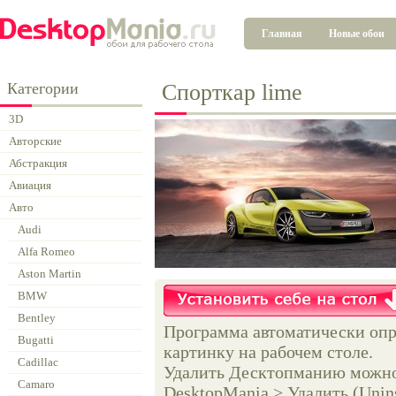
Главная
Новые обои
Категории
Спорткар lime
3D
Авторские
Абстракция
Авиация
Авто
Audi
Alfa Romeo
Aston Martin
BMW
Bentley
Программа автоматически опр
Bugatti
картинку на рабочем столе.
Cadillac
Удалить Десктопманию можно 
Camaro
DesktopMania > Удалить (Unins