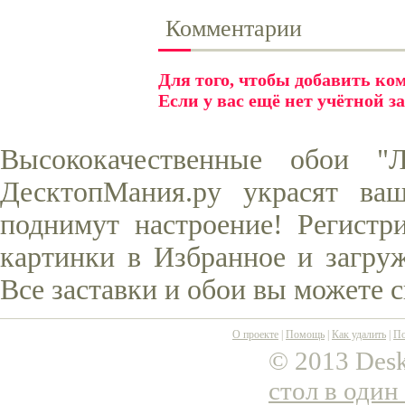
Комментарии
Для того, чтобы добавить к
Если у вас ещё нет учётной з
Высококачественные обои "
ДесктопМания.ру украсят ва
поднимут настроение! Регистр
картинки в Избранное и загруж
Все заставки и обои вы можете 
О проекте
|
Помощь
|
Как удалить
|
По
© 2013 Desk
стол в один