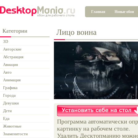
Главная
Новые обои
Категории
Лицо воина
3D
Авторские
Абстракция
Авиация
Авто
Анимация
Графика
Города
Девушки
Дети
Еда
Программа автоматически опр
Животные
картинку на рабочем столе.
Знаменитости
Удалить Десктопманию можно 