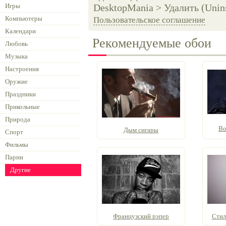
Игры
DesktopMania > Удалить (Unins
Компьютеры
Пользовательское соглашение
Календари
Рекомендуемые обои
Любовь
Музыка
Настроения
Оружие
Праздники
Прикольные
Природа
Во
Дым сигары
Спорт
Фильмы
Парни
Другие
Французский рэпер
Стил