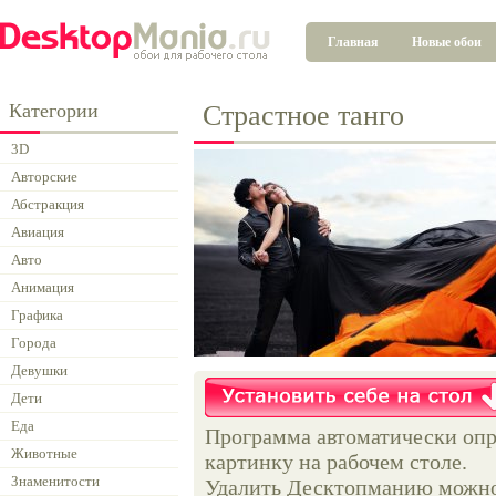
Главная
Новые обои
Категории
Страстное танго
3D
Авторские
Абстракция
Авиация
Авто
Анимация
Графика
Города
Девушки
Дети
Еда
Программа автоматически опр
Животные
картинку на рабочем столе.
Знаменитости
Удалить Десктопманию можно 