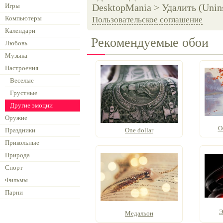
Игры
DesktopMania > Удалить (Unins
Компьютеры
Пользовательское соглашение
Календари
Рекомендуемые обои
Любовь
Музыка
Настроения
Веселые
Грустные
Другие эмоции
Оружие
О
Праздники
One dollar
Прикольные
Природа
Спорт
Фильмы
Парни
Э
Медальон