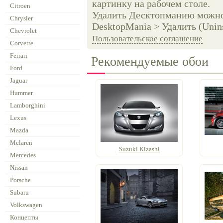
картинку на рабочем столе.
Citroen
Удалить Десктопманию можно 
Chrysler
DesktopMania > Удалить (Unins
Chevrolet
Пользовательское соглашение
Corvette
Ferrari
Рекомендуемые обои
Ford
Jaguar
Hummer
Lamborghini
Lexus
Mazda
Mclaren
Suzuki Kizashi
Mercedes
Nissan
Porsche
Subaru
Volkswagen
Концепты