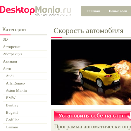
Главная
Новые обои
Категории
Скорость автомобиля
3D
Авторские
Абстракция
Авиация
Авто
Audi
Alfa Romeo
Aston Martin
BMW
Bentley
Bugatti
Cadillac
Программа автоматически опр
Camaro