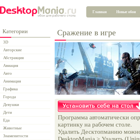
Главная
Новые обои
Категории
Сражение в игре
3D
Авторские
Абстракция
Авиация
Авто
Анимация
Графика
Города
Девушки
Дети
Программа автоматически опр
Еда
картинку на рабочем столе.
Животные
Удалить Десктопманию можно 
Знаменитости
DesktopMania > Удалить (Unins