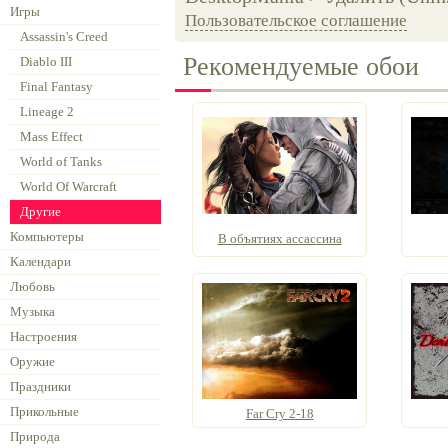
Игры
Пользовательское соглашение
Assassin's Creed
Рекомендуемые обои
Diablo III
Final Fantasy
Lineage 2
Mass Effect
World of Tanks
World Of Warcraft
Другие
Компьютеры
В объятиях ассассина
Календари
Любовь
Музыка
Настроения
Оружие
Праздники
Прикольные
Far Cry 2-18
Природа