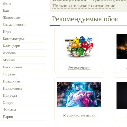
Дети
Пользовательское соглашение
Еда
Рекомендуемые обои
Животные
Знаменитости
Игры
Компьютеры
Календари
Любовь
Музыка
Настроения
Эмэмдэмсики
Оружие
Праздники
Прикольные
Природа
Спорт
Фильмы
Мускулистые парни
Парни