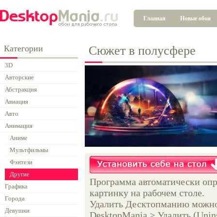
Главная
Новые обои
Категории
Сюжет в полусфере
3D
Авторские
Абстракция
Авиация
Авто
Анимация
Аниме
Мультфильмы
Фэнтези
Другие
Программа автоматически опр
Графика
картинку на рабочем столе.
Города
Удалить Десктопманию можно 
Девушки
DesktopMania > Удалить (Unins