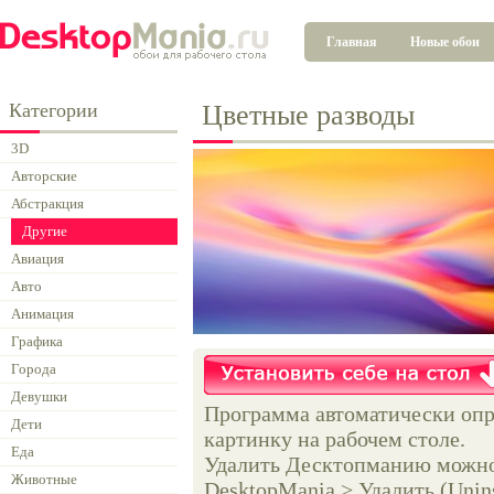
Главная
Новые обои
Категории
Цветные разводы
3D
Авторские
Абстракция
Другие
Авиация
Авто
Анимация
Графика
Города
Девушки
Программа автоматически опр
Дети
картинку на рабочем столе.
Еда
Удалить Десктопманию можно 
Животные
DesktopMania > Удалить (Unins