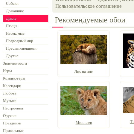
Собаки
Пользовательское соглашение
Домашние
Рекомендуемые обои
Дикие
Птицы
Насекомые
Подводный мир
Пресмыкающиеся
Другие
Знаменитости
Игры
Лис на пне
Компьютеры
Календари
Любовь
Музыка
Настроения
Оружие
Т
Мини лев
Праздники
Прикольные