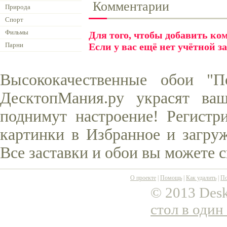
Комментарии
Природа
Спорт
Фильмы
Для того, чтобы добавить к
Парни
Если у вас ещё нет учётной з
Высококачественные обои "П
ДесктопМания.ру украсят ва
поднимут настроение! Регистр
картинки в Избранное и загруж
Все заставки и обои вы можете 
О проекте
|
Помощь
|
Как удалить
|
По
© 2013 Desk
стол в один