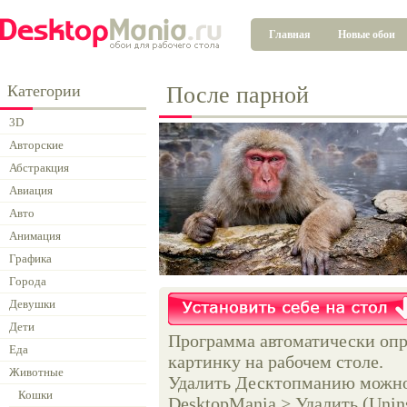
Главная
Новые обои
Категории
После парной
3D
Авторские
Абстракция
Авиация
Авто
Анимация
Графика
Города
Девушки
Дети
Программа автоматически опр
Еда
картинку на рабочем столе.
Животные
Удалить Десктопманию можно 
Кошки
DesktopMania > Удалить (Unins