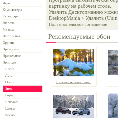
Игры
картинку на рабочем столе.
Компьютеры
Удалить Десктопманию можно 
Календари
DesktopMania > Удалить (Unins
Любовь
Пользовательское соглашение
Музыка
Рекомендуемые обои
Настроения
Оружие
Праздники
Прикольные
Природа
Весна
Лето
Осень
Снег на сосновых лап...
Зима
Горы
Пейзажи
Цветы
Космос