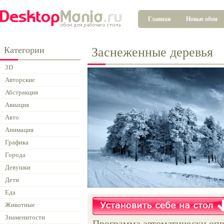
Главная
Новые обои
Категории
Заснеженные деревья
3D
Авторские
Абстракция
Авиация
Авто
Анимация
Графика
Города
Девушки
Дети
Еда
Животные
Знаменитости
Программа автоматически опр