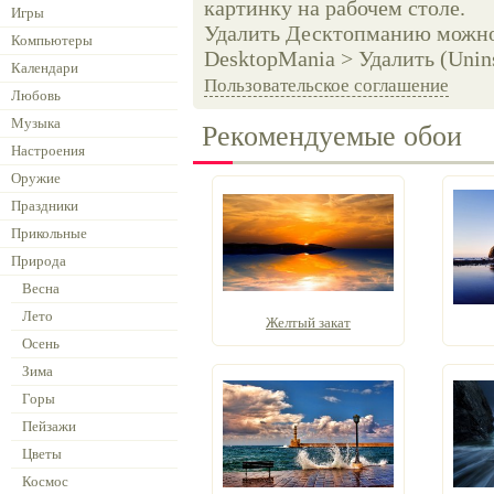
картинку на рабочем столе.
Игры
Удалить Десктопманию можно 
Компьютеры
DesktopMania > Удалить (Unins
Календари
Пользовательское соглашение
Любовь
Музыка
Рекомендуемые обои
Настроения
Оружие
Праздники
Прикольные
Природа
Весна
Лето
Желтый закат
Осень
Зима
Горы
Пейзажи
Цветы
Космос