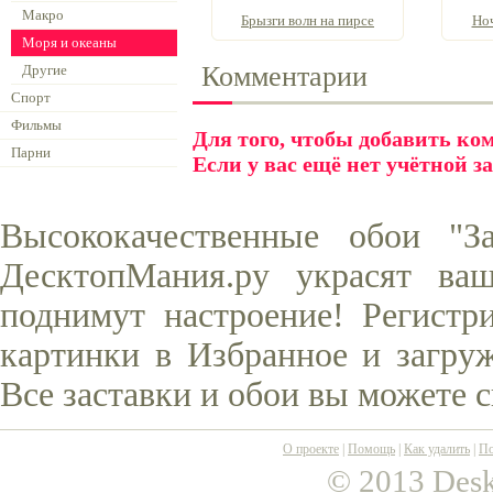
Макро
Брызги волн на пирсе
Ноч
Моря и океаны
Комментарии
Другие
Спорт
Фильмы
Для того, чтобы добавить к
Парни
Если у вас ещё нет учётной з
Высококачественные обои "З
ДесктопМания.ру украсят ва
поднимут настроение! Регистр
картинки в Избранное и загруж
Все заставки и обои вы можете 
О проекте
|
Помощь
|
Как удалить
|
По
© 2013 Desk