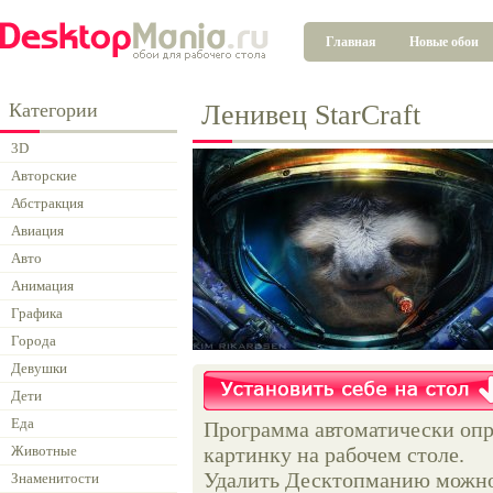
Главная
Новые обои
Категории
Ленивец StarCraft
3D
Авторские
Абстракция
Авиация
Авто
Анимация
Графика
Города
Девушки
Дети
Еда
Программа автоматически опр
Животные
картинку на рабочем столе.
Удалить Десктопманию можно 
Знаменитости