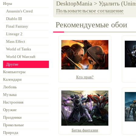
DesktopMania > Удалить (Unins
Игры
Пользовательское соглашение
Assassin's Creed
Diablo III
Рекомендуемые обои
Final Fantasy
Lineage 2
Mass Effect
World of Tanks
World Of Warcraft
Другие
Компьютеры
Кто прав?
Календари
Любовь
Музыка
Настроения
Оружие
Праздники
Прикольные
Битва фантазии
Природа