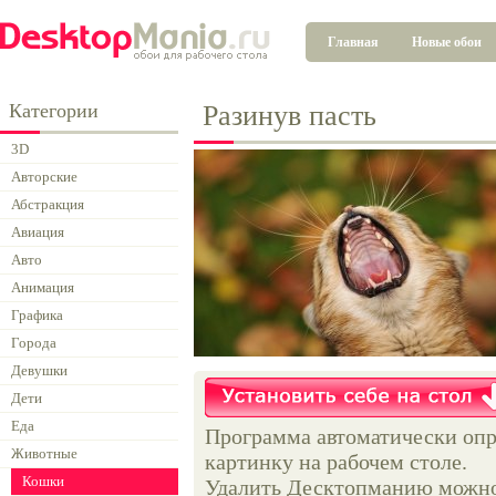
Главная
Новые обои
Категории
Разинув пасть
3D
Авторские
Абстракция
Авиация
Авто
Анимация
Графика
Города
Девушки
Дети
Еда
Программа автоматически опр
Животные
картинку на рабочем столе.
Кошки
Удалить Десктопманию можно 