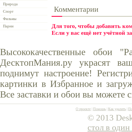
Природа
Комментарии
Спорт
Фильмы
Для того, чтобы добавить к
Парни
Если у вас ещё нет учётной з
Высококачественные обои "Р
ДесктопМания.ру украсят ва
поднимут настроение! Регистр
картинки в Избранное и загруж
Все заставки и обои вы можете 
О проекте
|
Помощь
|
Как удалить
|
По
© 2013 Desk
стол в один