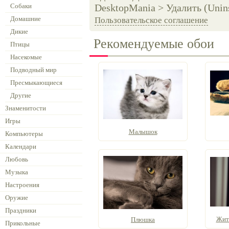
Собаки
DesktopMania > Удалить (Unins
Домашние
Пользовательское соглашение
Дикие
Рекомендуемые обои
Птицы
Насекомые
Подводный мир
Пресмыкающиеся
Другие
Знаменитости
Игры
Малышок
Компьютеры
Календари
Любовь
Музыка
Настроения
Оружие
Праздники
Жит
Плюшка
Прикольные