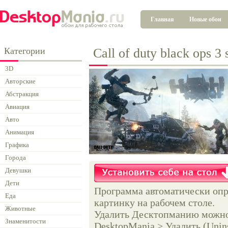
Главная
Новые обои
Категории
Call of duty black ops 3
3D
Авторские
Абстракция
Авиация
Авто
Анимация
Графика
Города
Девушки
Дети
Программа автоматически опр
Еда
картинку на рабочем столе.
Животные
Удалить Десктопманию можно 
Знаменитости
DesktopMania > Удалить (Unins