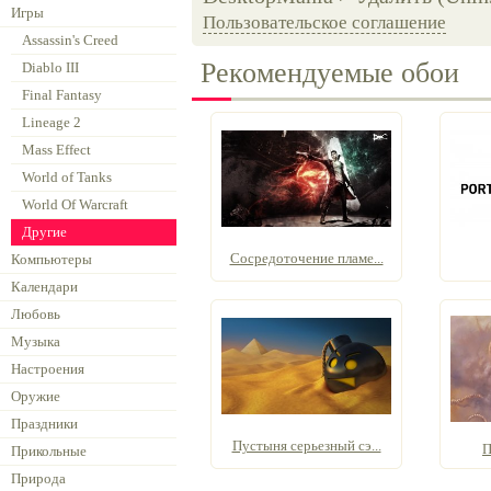
Игры
Пользовательское соглашение
Assassin's Creed
Рекомендуемые обои
Diablo III
Final Fantasy
Lineage 2
Mass Effect
World of Tanks
World Of Warcraft
Другие
Сосредоточение пламе...
Компьютеры
Календари
Любовь
Музыка
Настроения
Оружие
Праздники
Пустыня серьезный сэ...
П
Прикольные
Природа