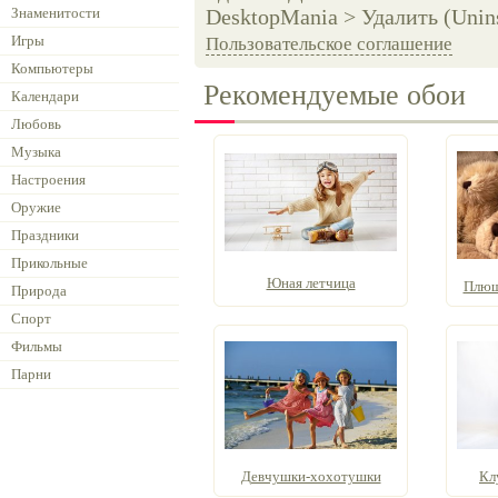
Знаменитости
DesktopMania > Удалить (Unins
Игры
Пользовательское соглашение
Компьютеры
Рекомендуемые обои
Календари
Любовь
Музыка
Настроения
Оружие
Праздники
Прикольные
Юная летчица
Плюше
Природа
Спорт
Фильмы
Парни
Девчушки-хохотушки
Кл