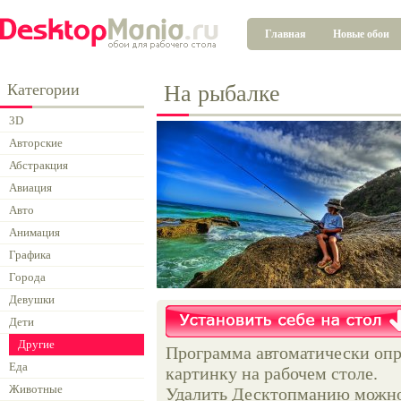
Главная
Новые обои
Категории
На рыбалке
3D
Авторские
Абстракция
Авиация
Авто
Анимация
Графика
Города
Девушки
Дети
Другие
Программа автоматически опр
Еда
картинку на рабочем столе.
Животные
Удалить Десктопманию можно 