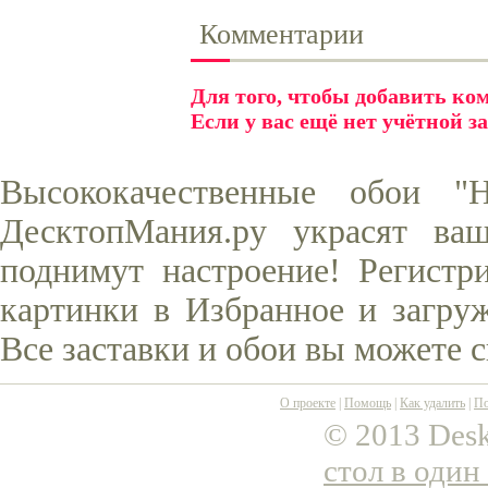
Комментарии
Для того, чтобы добавить к
Если у вас ещё нет учётной з
Высококачественные обои "
ДесктопМания.ру украсят ва
поднимут настроение! Регистр
картинки в Избранное и загруж
Все заставки и обои вы можете 
О проекте
|
Помощь
|
Как удалить
|
По
© 2013 Desk
стол в один