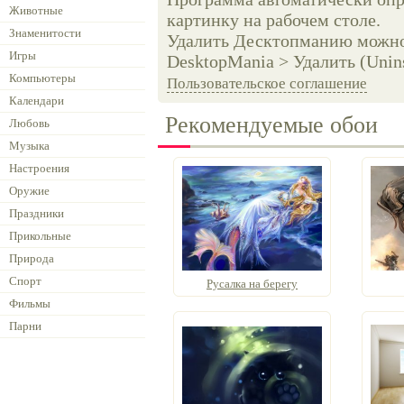
Животные
картинку на рабочем столе.
Знаменитости
Удалить Десктопманию можно 
Игры
DesktopMania > Удалить (Unins
Компьютеры
Пользовательское соглашение
Календари
Рекомендуемые обои
Любовь
Музыка
Настроения
Оружие
Праздники
Прикольные
Природа
Спорт
Русалка на берегу
Фильмы
Парни