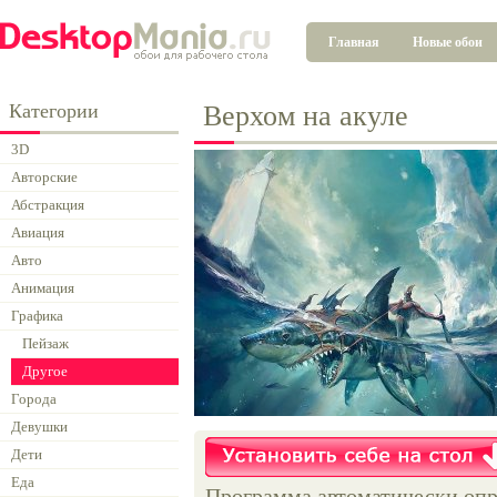
Главная
Новые обои
Категории
Верхом на акуле
3D
Авторские
Абстракция
Авиация
Авто
Анимация
Графика
Пейзаж
Другое
Города
Девушки
Дети
Еда
Программа автоматически опр