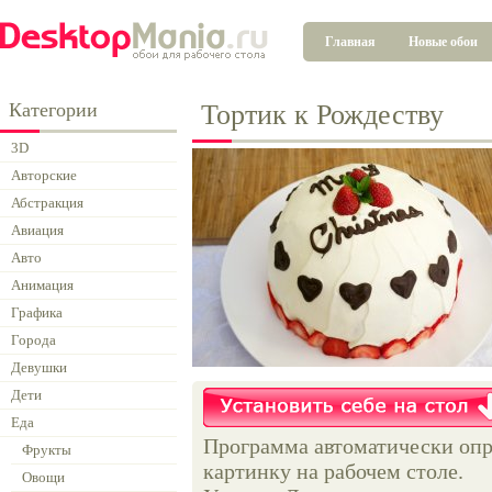
Главная
Новые обои
Категории
Тортик к Рождеству
3D
Авторские
Абстракция
Авиация
Авто
Анимация
Графика
Города
Девушки
Дети
Еда
Программа автоматически опр
Фрукты
картинку на рабочем столе.
Овощи