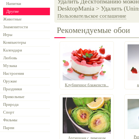
Удалить Десктопманию можно 
Напитки
DesktopMania > Удалить (Unins
Другие
Пользовательское соглашение
Животные
Знаменитости
Рекомендуемые обои
Игры
Компьютеры
Календари
Любовь
Музыка
Настроения
Оружие
Клубничное блаженств...
к
Праздники
Прикольные
Природа
Спорт
Фильмы
Парни
Ра
Артишоки с лимоном