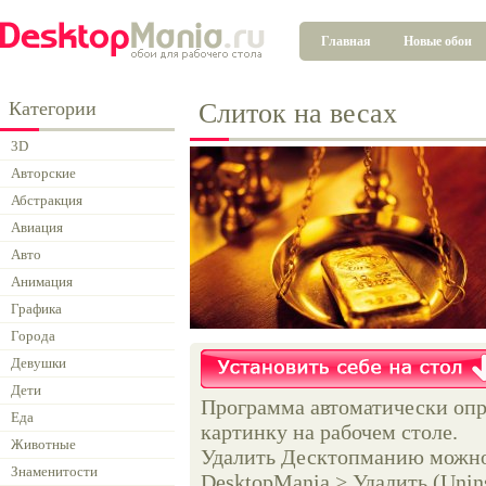
Главная
Новые обои
Категории
Слиток на весах
3D
Авторские
Абстракция
Авиация
Авто
Анимация
Графика
Города
Девушки
Дети
Программа автоматически опр
Еда
картинку на рабочем столе.
Животные
Удалить Десктопманию можно 
Знаменитости
DesktopMania > Удалить (Unins