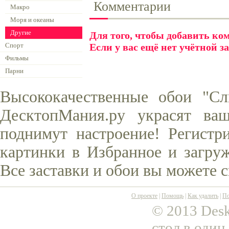
Комментарии
Макро
Моря и океаны
Другие
Для того, чтобы добавить к
Спорт
Если у вас ещё нет учётной з
Фильмы
Парни
Высококачественные обои "Сл
ДесктопМания.ру украсят ва
поднимут настроение! Регистр
картинки в Избранное и загруж
Все заставки и обои вы можете 
О проекте
|
Помощь
|
Как удалить
|
По
© 2013 Desk
стол в один