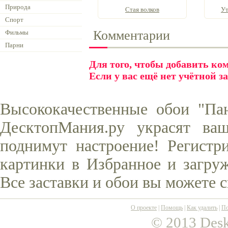
Природа
Стая волков
Ут
Спорт
Комментарии
Фильмы
Парни
Для того, чтобы добавить к
Если у вас ещё нет учётной з
Высококачественные обои "Па
ДесктопМания.ру украсят ва
поднимут настроение! Регистр
картинки в Избранное и загруж
Все заставки и обои вы можете 
О проекте
|
Помощь
|
Как удалить
|
По
© 2013 Desk