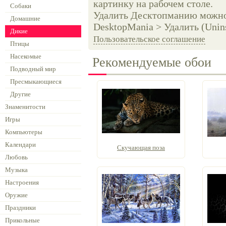
картинку на рабочем столе.
Собаки
Удалить Десктопманию можно 
Домашние
DesktopMania > Удалить (Unins
Дикие
Пользовательское соглашение
Птицы
Насекомые
Рекомендуемые обои
Подводный мир
Пресмыкающиеся
Другие
Знаменитости
Игры
Компьютеры
Календари
Скучающая поза
Любовь
Музыка
Настроения
Оружие
Праздники
Прикольные