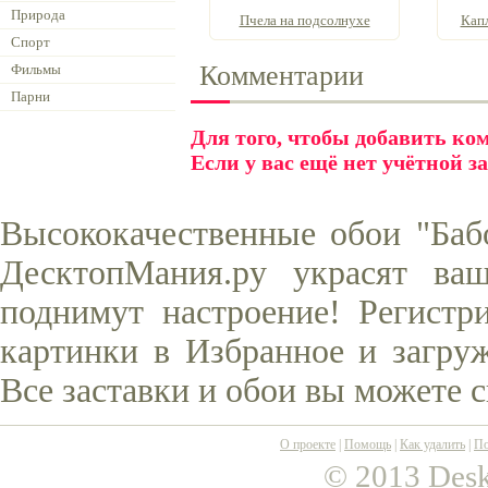
Природа
Пчела на подсолнухе
Капл
Спорт
Комментарии
Фильмы
Парни
Для того, чтобы добавить к
Если у вас ещё нет учётной з
Высококачественные обои "Бабо
ДесктопМания.ру украсят ва
поднимут настроение! Регистр
картинки в Избранное и загруж
Все заставки и обои вы можете 
О проекте
|
Помощь
|
Как удалить
|
По
© 2013 Desk