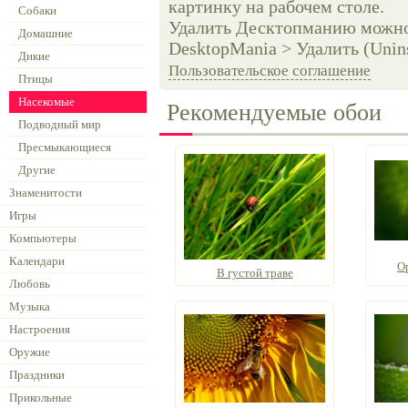
картинку на рабочем столе.
Собаки
Удалить Десктопманию можно 
Домашние
DesktopMania > Удалить (Unins
Дикие
Пользовательское соглашение
Птицы
Насекомые
Рекомендуемые обои
Подводный мир
Пресмыкающиеся
Другие
Знаменитости
Игры
Компьютеры
Календари
О
В густой траве
Любовь
Музыка
Настроения
Оружие
Праздники
Прикольные