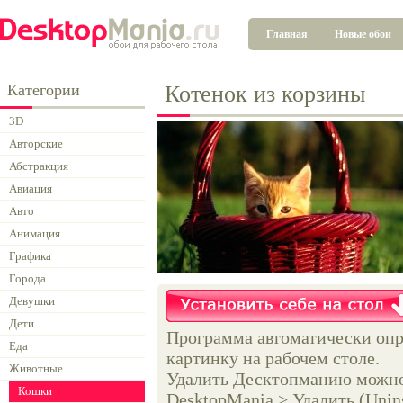
Главная
Новые обои
Категории
Котенок из корзины
3D
Авторские
Абстракция
Авиация
Авто
Анимация
Графика
Города
Девушки
Дети
Программа автоматически опр
Еда
картинку на рабочем столе.
Животные
Удалить Десктопманию можно 
Кошки
DesktopMania > Удалить (Unins