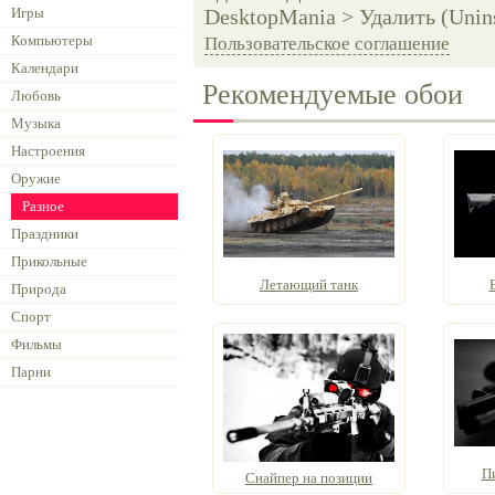
Игры
DesktopMania > Удалить (Unins
Компьютеры
Пользовательское соглашение
Календари
Рекомендуемые обои
Любовь
Музыка
Настроения
Оружие
Разное
Праздники
Прикольные
Летающий танк
Природа
Спорт
Фильмы
Парни
Пи
Снайпер на позиции