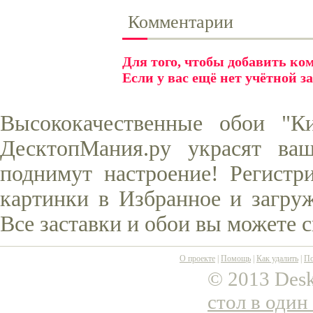
Комментарии
Для того, чтобы добавить к
Если у вас ещё нет учётной з
Высококачественные обои "К
ДесктопМания.ру украсят ва
поднимут настроение! Регистр
картинки в Избранное и загруж
Все заставки и обои вы можете 
О проекте
|
Помощь
|
Как удалить
|
По
© 2013 Desk
стол в один