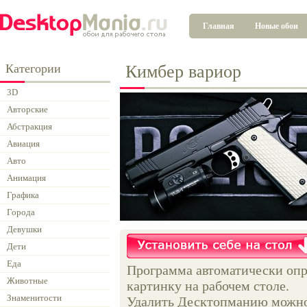
Главная
Новые обои
Категории
Кимбер вариор
3D
Авторские
Абстракция
Авиация
Авто
Анимация
Графика
Города
Девушки
Дети
Еда
Программа автоматически опр
Животные
картинку на рабочем столе.
Знаменитости
Удалить Десктопманию можно 