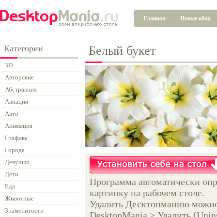
Главная
Новые обои
Категории
Белый букет
3D
Авторские
Абстракция
Авиация
Авто
Анимация
Графика
Города
Девушки
Дети
Программа автоматически опр
Еда
картинку на рабочем столе.
Животные
Удалить Десктопманию можно 
Знаменитости
DesktopMania > Удалить (Unins