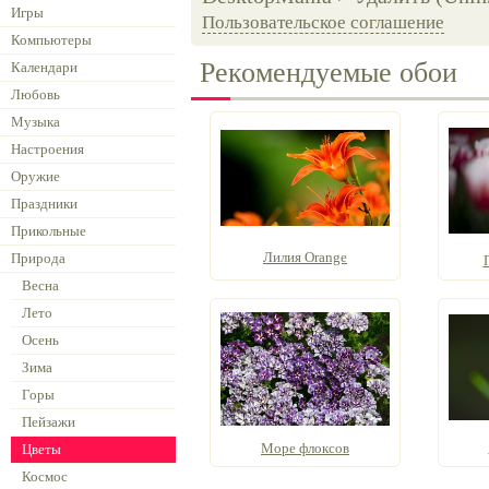
Игры
Пользовательское соглашение
Компьютеры
Рекомендуемые обои
Календари
Любовь
Музыка
Настроения
Оружие
Праздники
Прикольные
Лилия Orange
Природа
Весна
Лето
Осень
Зима
Горы
Пейзажи
Море флоксов
Цветы
Космос