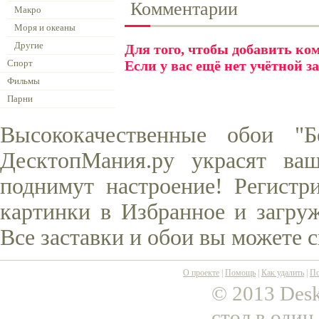
Комментарии
Макро
Моря и океаны
Другие
Для того, чтобы добавить к
Спорт
Если у вас ещё нет учётной з
Фильмы
Парни
Высококачественные обои "
ДесктопМания.ру украсят ва
поднимут настроение! Регистр
картинки в Избранное и загруж
Все заставки и обои вы можете 
О проекте
|
Помощь
|
Как удалить
|
По
© 2013 Desk
стол в один