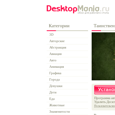
Категории
Таинствен
3D
Авторские
Абстракция
Авиация
Авто
Анимация
Графика
Города
Девушки
Дети
Программа авт
Еда
Удалить Дескт
Животные
Пользовательско
Знаменитости