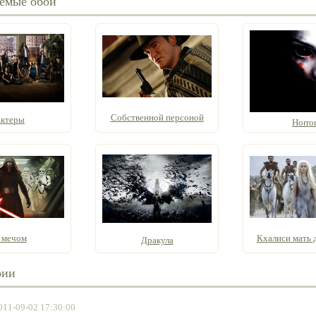
емые обои
Собственной персоной
ктеры
Horro
 мечом
Кхалиси мать д
Дракула
рии
011-09-02 17:30:00