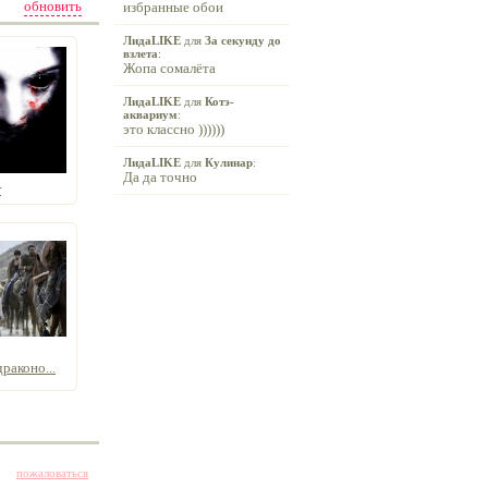
обновить
избранные обои
ЛидаLIKE
для
За секунду до
взлета
:
Жопа сомалёта
ЛидаLIKE
для
Котэ-
аквариум
:
это классно ))))))
ЛидаLIKE
для
Кулинар
:
Да да точно
r
раконо...
пожаловаться