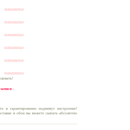
пожаловаться
пожаловаться
пожаловаться
пожаловаться
пожаловаться
пожаловаться
сковать!
 записи -
то и гарантированно поднимут настроение!
заставки и обои вы можете скачать абсолютно