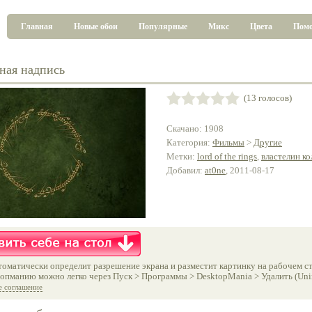
Главная
Новые обои
Популярные
Микс
Цвета
Пом
ная надпись
(13 голосов)
Скачано: 1908
Категория:
Фильмы
>
Другие
Метки:
lord of the rings
,
властелин ко
Добавил:
at0ne
, 2011-08-17
оматически определит разрешение экрана и разместит картинку на рабочем ст
опманию можно легко через Пуск > Программы > DesktopMania > Удалить (Unins
е соглашение