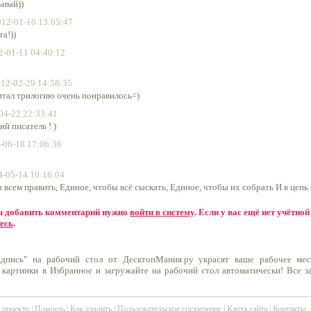
ьный))
012-01-10 13:05:47
а!))
2-01-11 04:40:12
12-02-29 14:58:35
итал трилогию очень понравилось=)
04-22 22:33:41
ий писатель ! )
-06-18 17:06:36
4-05-14 10:16:04
 всем править, Единое, чтобы всё сыскать, Единое, чтобы их собрать И в цепь 
бы добавить комментарий нужно
войти в систему
. Если у вас ещё нет учётной
есь
.
адпись" на рабочий стол от ДесктопМания.ру украсят ваше рабочее мес
 картинки в Избранное и загружайте на рабочий стол автоматически! Все 
 проекте
|
Помощь
|
Как удалить
|
Пользовательское соглашение
|
Карта сайта
|
Контакты