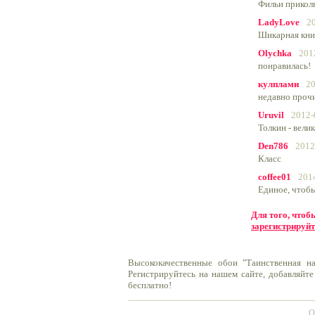
Фильи прикол
LadyLove
2
Шикарная книг
Olychka
201
понравилась!
кулплами
20
недавно проч
Uruvil
2012-
Толкин - велик
Den786
2012
Класс
coffee01
201
Единое, чтобы
Для того, что
зарегистрируйт
Высококачественные обои "Таинственная н
Регистрируйтесь на нашем сайте, добавляйте
бесплатно!
О