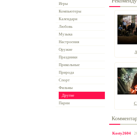
Рекоменду
Игры
Компьютеры
Календари
Любовь
Музыка
Настроения
Оружие
А
Праздники
Прикольные
Природа
Спорт
Фильмы
Другие
Парни
С
Коммента
Kosty2604
2