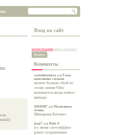
ощь
Вход на сайт
регистрация
забыл пароль?
Войти
Комменты
лец
costenkoaniyta
для
Глаза
наполнены слезами
:
можно больше обой по
этому аниме?Оно
называется:когда плачут
цикады
QWE987
для
Натягивает
тетиву
:
Шикарная Китнисс
оле.
tall).
joop7
для
Halo 4
:
и у меня слетели(((все
ранее сохраненные