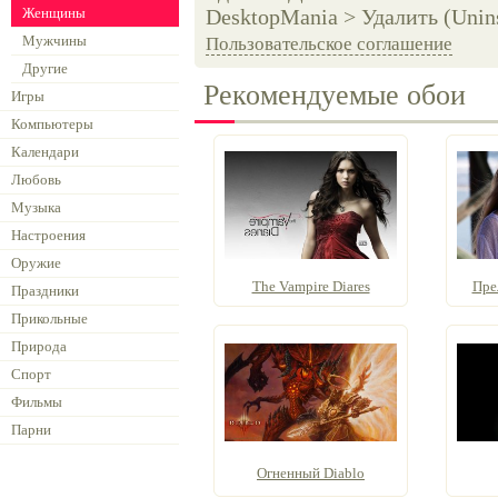
Женщины
DesktopMania > Удалить (Unins
Мужчины
Пользовательское соглашение
Другие
Рекомендуемые обои
Игры
Компьютеры
Календари
Любовь
Музыка
Настроения
Оружие
The Vampire Diares
Пре
Праздники
Прикольные
Природа
Спорт
Фильмы
Парни
Огненный Diablo