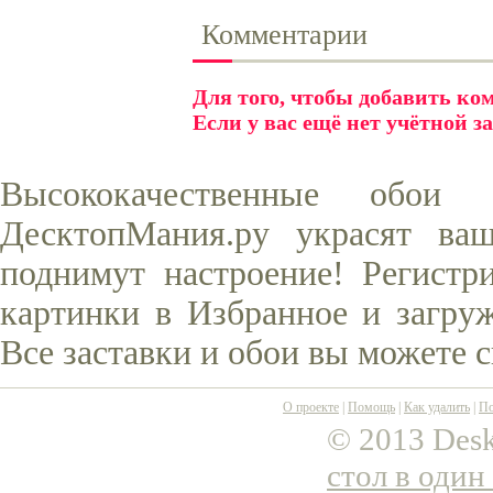
Комментарии
Для того, чтобы добавить к
Если у вас ещё нет учётной з
Высококачественные обо
ДесктопМания.ру украсят ва
поднимут настроение! Регистр
картинки в Избранное и загруж
Все заставки и обои вы можете 
О проекте
|
Помощь
|
Как удалить
|
По
© 2013 Desk
стол в один