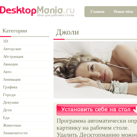
Главная
Новые обои
Категории
Джоли
3D
Авторские
Абстракция
Авиация
Авто
Анимация
Графика
Города
Девушки
Дети
Еда
Программа автоматически опр
Животные
картинку на рабочем столе.
Знаменитости
Удалить Десктопманию можно 