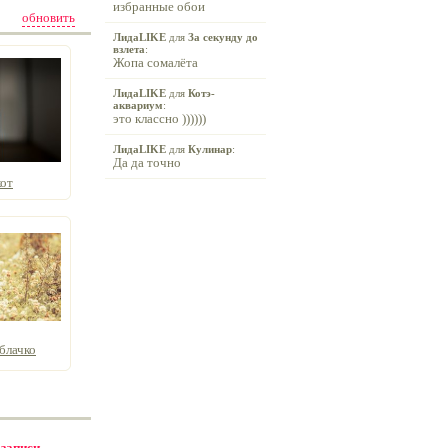
избранные обои
обновить
ЛидаLIKE
для
За секунду до
взлета
:
Жопа сомалёта
ЛидаLIKE
для
Котэ-
аквариум
:
это классно ))))))
ЛидаLIKE
для
Кулинар
:
Да да точно
от
блачко
 записи -