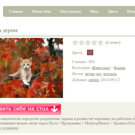
Главная
Новые обои
Популярные
Микс
Цвета
Пом
а дереве
(1 голос)
Цвета:
Скачано: 584
Категория:
Животные
>
Кошки
Метки:
ветки
,
кот
,
котенок
Добавил:
admin
, 2015-09-12
оматически определит разрешение экрана и разместит картинку на рабочем ст
опманию можно легко через Пуск > Программы > DesktopMania > Удалить (Unins
е соглашение