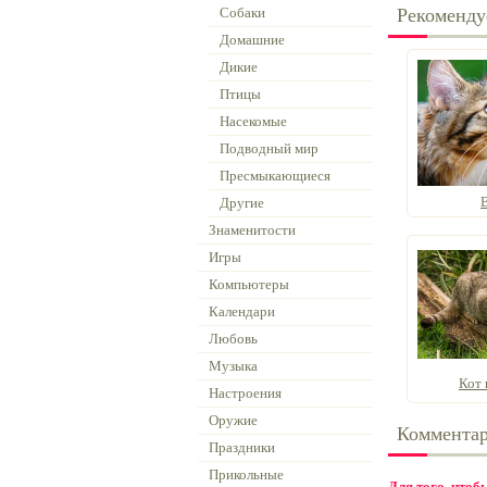
Собаки
Рекоменду
Домашние
Дикие
Птицы
Насекомые
Подводный мир
Пресмыкающиеся
Другие
Знаменитости
Игры
Компьютеры
Календари
Любовь
Музыка
Кот 
Настроения
Оружие
Коммента
Праздники
Прикольные
Для того, что