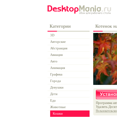
Категории
Котенок н
3D
Авторские
Абстракция
Авиация
Авто
Анимация
Графика
Города
Девушки
Дети
Еда
Программа авт
Удалить Дескт
Животные
Пользовательско
Кошки