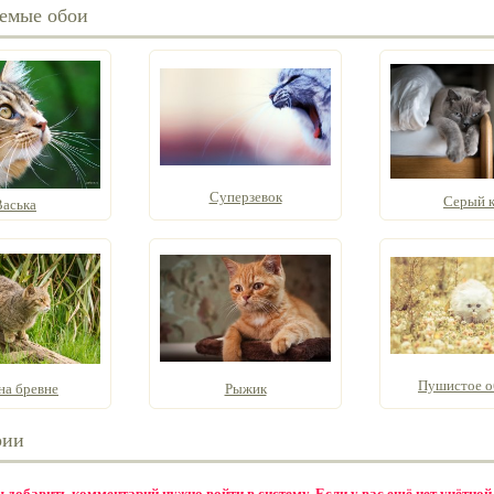
емые обои
Суперзевок
Серый к
Васька
Пушистое о
на бревне
Рыжик
рии
бы добавить комментарий нужно
войти в систему
. Если у вас ещё нет учётной