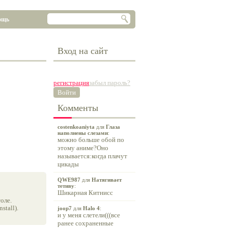
ощь
Вход на сайт
регистрация
забыл пароль?
Войти
Комменты
costenkoaniyta
для
Глаза
наполнены слезами
:
можно больше обой по
этому аниме?Оно
называется:когда плачут
цикады
QWE987
для
Натягивает
тетиву
:
Шикарная Китнисс
оле.
tall).
joop7
для
Halo 4
:
и у меня слетели(((все
ранее сохраненные