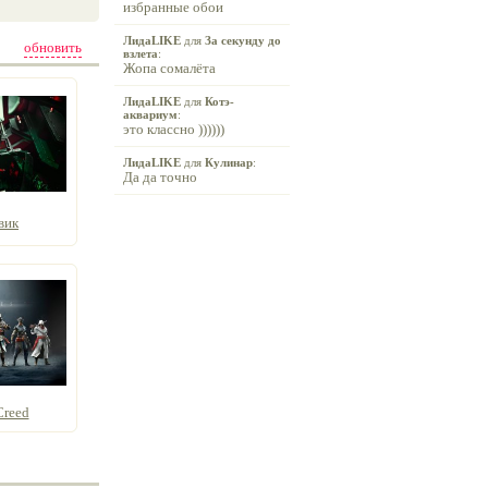
избранные обои
ЛидаLIKE
для
За секунду до
обновить
взлета
:
Жопа сомалёта
ЛидаLIKE
для
Котэ-
аквариум
:
это классно ))))))
ЛидаLIKE
для
Кулинар
:
Да да точно
вик
Creed