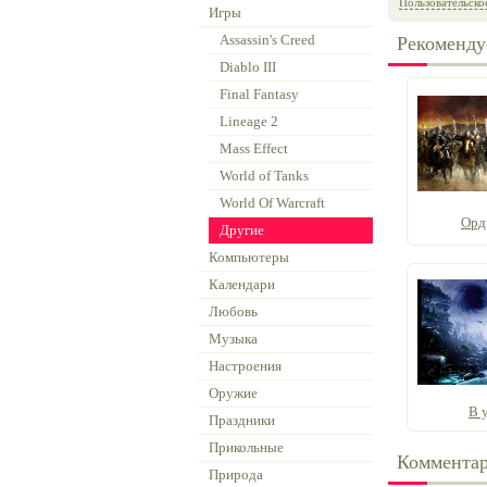
Пользовательско
Игры
Assassin's Creed
Рекоменду
Diablo III
Final Fantasy
Lineage 2
Mass Effect
World of Tanks
World Of Warcraft
Орд
Другие
Компьютеры
Календари
Любовь
Музыка
Настроения
Оружие
В 
Праздники
Прикольные
Коммента
Природа