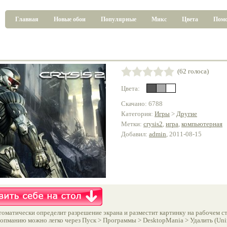
Главная
Новые обои
Популярные
Микс
Цвета
Пом
(62 голоса)
Цвета:
Скачано: 6788
Категория:
Игры
>
Другие
Метки:
crysis2
,
игра
,
компьютерная
Добавил:
admin
, 2011-08-15
оматически определит разрешение экрана и разместит картинку на рабочем ст
опманию можно легко через Пуск > Программы > DesktopMania > Удалить (Unins