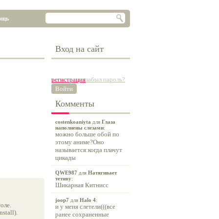
ощь
Вход на сайт
регистрация
забыл пароль?
Войти
Комменты
costenkoaniyta
для
Глаза
наполнены слезами
:
можно больше обой по
этому аниме?Оно
называется:когда плачут
цикады
QWE987
для
Натягивает
тетиву
:
Шикарная Китнисс
joop7
для
Halo 4
:
оле.
и у меня слетели(((все
tall).
ранее сохраненные