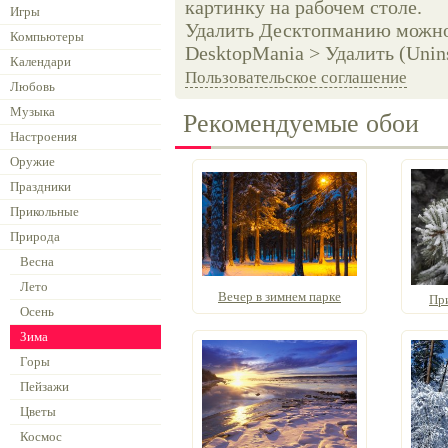
картинку на рабочем столе.
Игры
Удалить Десктопманию можно 
Компьютеры
DesktopMania > Удалить (Unins
Календари
Пользовательское соглашение
Любовь
Музыка
Рекомендуемые обои
Настроения
Оружие
Праздники
Прикольные
Природа
Весна
Лето
Вечер в зимнем парке
Пр
Осень
Зима
Горы
Пейзажи
Цветы
Космос