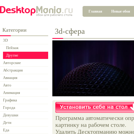
Главная
Новые обои
Категории
3d-сфера
3D
Пейзаж
Другие
Авторские
Абстракция
Авиация
Авто
Анимация
Графика
Города
Девушки
Программа автоматически опр
Дети
картинку на рабочем столе.
Еда
Удалить Десктопманию можно 