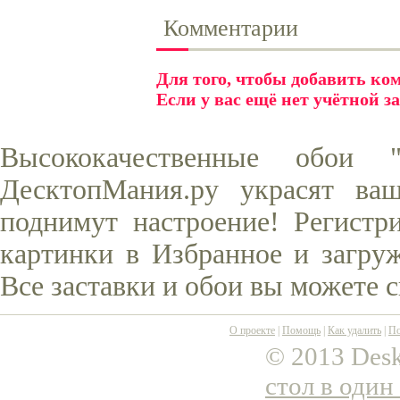
Комментарии
Для того, чтобы добавить к
Если у вас ещё нет учётной з
Высококачественные обои 
ДесктопМания.ру украсят ва
поднимут настроение! Регистр
картинки в Избранное и загруж
Все заставки и обои вы можете 
О проекте
|
Помощь
|
Как удалить
|
По
© 2013 Desk
стол в один