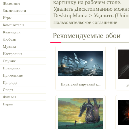
картинку на рабочем столе.
Животные
Удалить Десктопманию можно 
Знаменитости
DesktopMania > Удалить (Unins
Игры
Пользовательское соглашение
Компьютеры
Календари
Рекомендуемые обои
Любовь
Музыка
Настроения
Оружие
Праздники
Прикольные
Природа
Пиратский парусный к...
Р
Спорт
Фильмы
Парни