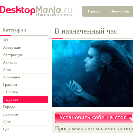
Главная
Новые обои
Категории
В назначенный час
3D
Авторские
Абстракция
Авиация
Авто
Анимация
Графика
Пейзаж
Другое
Города
Девушки
Дети
Программа автоматически опр
Еда