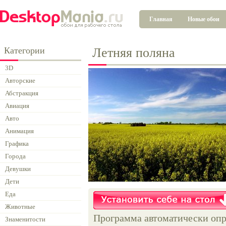
Главная
Новые обои
Категории
Летняя поляна
3D
Авторские
Абстракция
Авиация
Авто
Анимация
Графика
Города
Девушки
Дети
Еда
Животные
Программа автоматически опр
Знаменитости