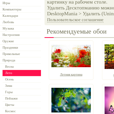
картинку на рабочем столе.
Игры
Удалить Десктопманию можно 
Компьютеры
DesktopMania > Удалить (Unins
Календари
Пользовательское соглашение
Любовь
Музыка
Рекомендуемые обои
Настроения
Оружие
Праздники
Прикольные
Природа
Весна
Лето
Летняя картина
Осень
Зима
Горы
Пейзажи
Цветы
Космос