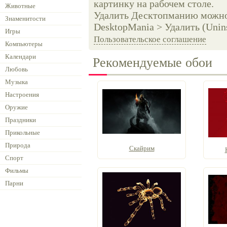
картинку на рабочем столе.
Животные
Удалить Десктопманию можно 
Знаменитости
DesktopMania > Удалить (Unins
Игры
Пользовательское соглашение
Компьютеры
Календари
Рекомендуемые обои
Любовь
Музыка
Настроения
Оружие
Праздники
Прикольные
Природа
Скайрим
Спорт
Фильмы
Парни