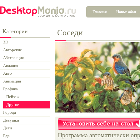
Главная
Новые обои
Категории
Соседи
3D
Авторские
Абстракция
Авиация
Авто
Анимация
Графика
Пейзаж
Другое
Города
Девушки
Дети
Программа автоматически опр
Еда