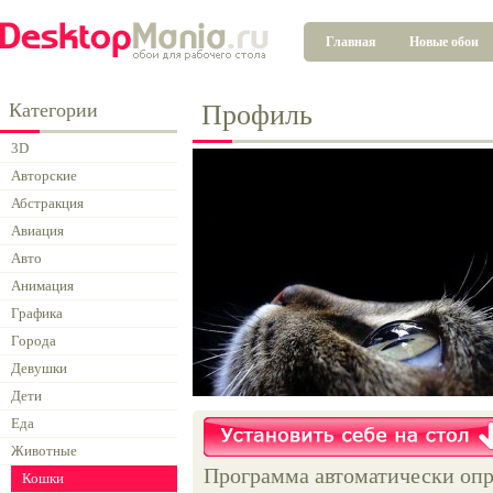
Главная
Новые обои
Категории
Профиль
3D
Авторские
Абстракция
Авиация
Авто
Анимация
Графика
Города
Девушки
Дети
Еда
Животные
Программа автоматически опр
Кошки