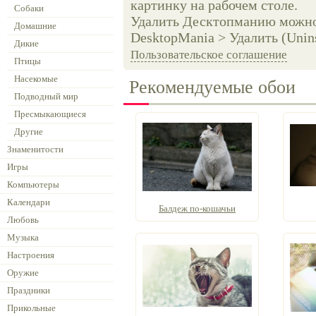
картинку на рабочем столе.
Собаки
Удалить Десктопманию можно 
Домашние
DesktopMania > Удалить (Unins
Дикие
Пользовательское соглашение
Птицы
Насекомые
Рекомендуемые обои
Подводный мир
Пресмыкающиеся
Другие
Знаменитости
Игры
Компьютеры
Календари
Балдеж по-кошачьи
Любовь
Музыка
Настроения
Оружие
Праздники
Прикольные