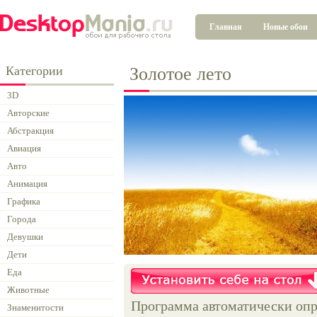
Главная
Новые обои
Категории
Золотое лето
3D
Авторские
Абстракция
Авиация
Авто
Анимация
Графика
Города
Девушки
Дети
Еда
Животные
Программа автоматически опр
Знаменитости