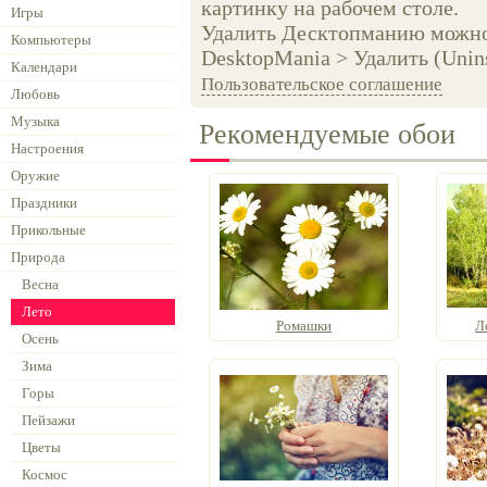
картинку на рабочем столе.
Игры
Удалить Десктопманию можно 
Компьютеры
DesktopMania > Удалить (Unins
Календари
Пользовательское соглашение
Любовь
Музыка
Рекомендуемые обои
Настроения
Оружие
Праздники
Прикольные
Природа
Весна
Лето
Ромашки
Л
Осень
Зима
Горы
Пейзажи
Цветы
Космос