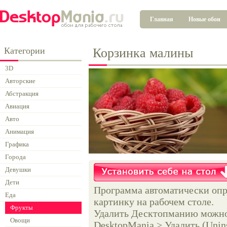
Главная
Новые обои
Категории
Корзинка малины
3D
Авторские
Абстракция
Авиация
Авто
Анимация
Графика
Города
Девушки
Дети
Программа автоматически опр
Еда
картинку на рабочем столе.
Фрукты
Удалить Десктопманию можно 
Овощи
DesktopMania > Удалить (Unins