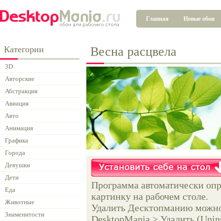
Главная
Новые обои
Категории
Весна расцвела
3D
Авторские
Абстракция
Авиация
Авто
Анимация
Графика
Города
Девушки
Дети
Программа автоматически опр
Еда
картинку на рабочем столе.
Животные
Удалить Десктопманию можно 
Знаменитости
DesktopMania > Удалить (Unins