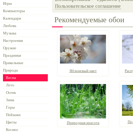
Игры
Пользовательское соглашение
Компьютеры
Рекомендуемые обои
Календари
Любовь
Музыка
Настроения
Оружие
Праздники
Прикольные
Природа
Яблоневый цвет
Расп
Весна
Лето
Осень
Зима
Горы
Пейзажи
По
Цветы
Природная красота
Космос