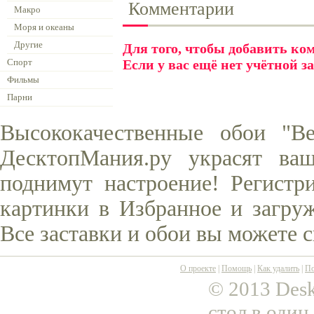
Комментарии
Макро
Моря и океаны
Другие
Для того, чтобы добавить к
Спорт
Если у вас ещё нет учётной з
Фильмы
Парни
Высококачественные обои "В
ДесктопМания.ру украсят ва
поднимут настроение! Регистр
картинки в Избранное и загруж
Все заставки и обои вы можете 
О проекте
|
Помощь
|
Как удалить
|
По
© 2013 Desk
стол в один