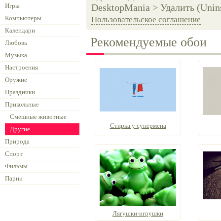
Игры
DesktopMania > Удалить (Unins
Компьютеры
Пользовательское соглашение
Календари
Рекомендуемые обои
Любовь
Музыка
Настроения
Оружие
Праздники
Прикольные
Смешные животные
Стирка у супермена
Другие
Природа
Спорт
Фильмы
Парни
Лягушки-игрушки