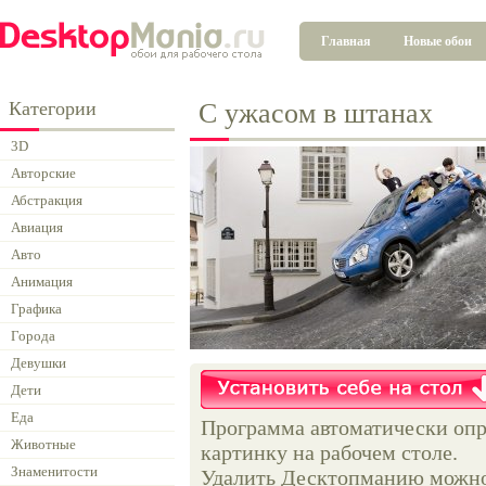
Главная
Новые обои
Категории
С ужасом в штанах
3D
Авторские
Абстракция
Авиация
Авто
Анимация
Графика
Города
Девушки
Дети
Еда
Программа автоматически опр
Животные
картинку на рабочем столе.
Знаменитости
Удалить Десктопманию можно 