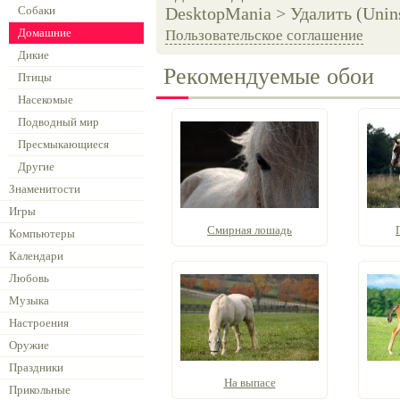
Собаки
DesktopMania > Удалить (Unins
Домашние
Пользовательское соглашение
Дикие
Рекомендуемые обои
Птицы
Насекомые
Подводный мир
Пресмыкающиеся
Другие
Знаменитости
Игры
Смирная лошадь
Компьютеры
Календари
Любовь
Музыка
Настроения
Оружие
Праздники
На выпасе
Прикольные