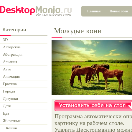
Главная
Новые обои
Категории
Молодые кони
3D
Авторские
Абстракция
Авиация
Авто
Анимация
Графика
Города
Девушки
Дети
Еда
Программа автоматически опр
Животные
картинку на рабочем столе.
Кошки
Удалить Десктопманию можно 