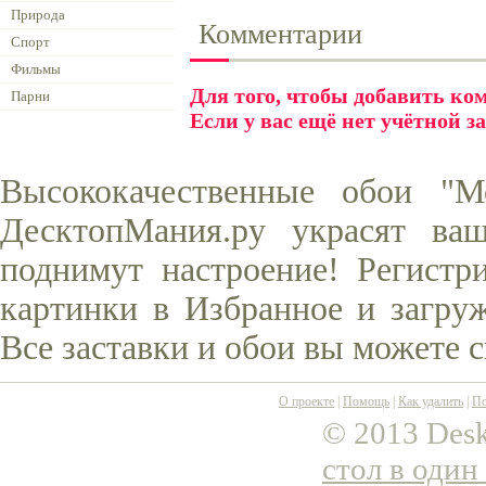
Природа
Комментарии
Спорт
Фильмы
Для того, чтобы добавить к
Парни
Если у вас ещё нет учётной з
Высококачественные обои "М
ДесктопМания.ру украсят ва
поднимут настроение! Регистр
картинки в Избранное и загруж
Все заставки и обои вы можете 
О проекте
|
Помощь
|
Как удалить
|
По
© 2013 Desk
стол в один