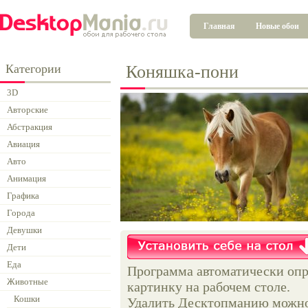
Главная
Новые обои
Категории
Коняшка-пони
3D
Авторские
Абстракция
Авиация
Авто
Анимация
Графика
Города
Девушки
Дети
Еда
Программа автоматически опр
Животные
картинку на рабочем столе.
Кошки
Удалить Десктопманию можно 