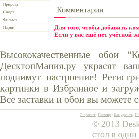
Природа
Комментарии
Спорт
Фильмы
Для того, чтобы добавить к
Парни
Если у вас ещё нет учётной з
Высококачественные обои "К
ДесктопМания.ру украсят ва
поднимут настроение! Регистр
картинки в Избранное и загруж
Все заставки и обои вы можете 
О проекте
|
Помощь
|
Как удалить
|
По
© 2013 Desk
стол в один