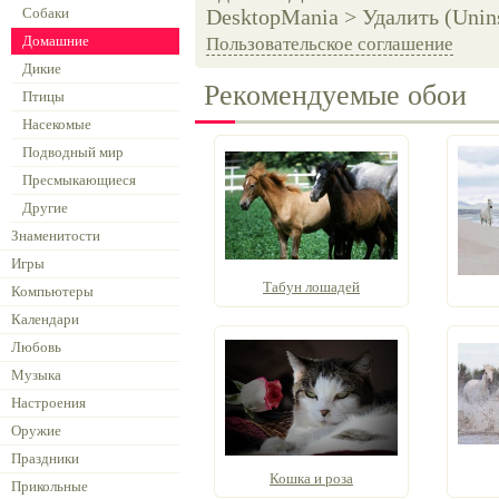
Собаки
DesktopMania > Удалить (Unins
Домашние
Пользовательское соглашение
Дикие
Рекомендуемые обои
Птицы
Насекомые
Подводный мир
Пресмыкающиеся
Другие
Знаменитости
Игры
Табун лошадей
Компьютеры
Календари
Любовь
Музыка
Настроения
Оружие
Праздники
Кошка и роза
Прикольные