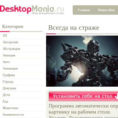
Главная
Новые обои
Категории
Всегда на страже
3D
Авторские
Абстракция
Авиация
Авто
Анимация
Графика
Города
Девушки
Дети
Еда
Программа автоматически опр
Животные
картинку на рабочем столе.
Знаменитости
Удалить Десктопманию можно 