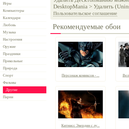
Игры
DesktopMania > Удалить (Unins
Компьютеры
Пользовательское соглашение
Календари
Рекомендуемые обои
Любовь
Музыка
Настроения
Оружие
Праздники
Прикольные
Природа
Спорт
Персонаж комиксов - ...
Вел
Фильмы
Другие
Парни
Китнисс Эвердин с лу...